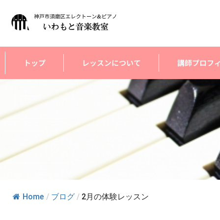
内
容
を
ス
キ
トップ
レッスンについて
講師プロフ
ッ
プ
Home
/
ブログ
/
2月の体験レッスン